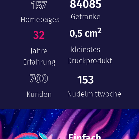
84085
157
Getränke
Homepages
2
0
,5 cm
32
kleinstes
Jahre
Druckprodukt
Erfahrung
700
153
Nudelmittwoche
Kunden
Einfach