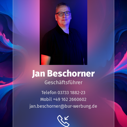
Jan Beschorner
Geschäftsführer
Telefon 03733 1882-23
Mobil +49 162 2660602
jan.beschorner@bur-werbung.de