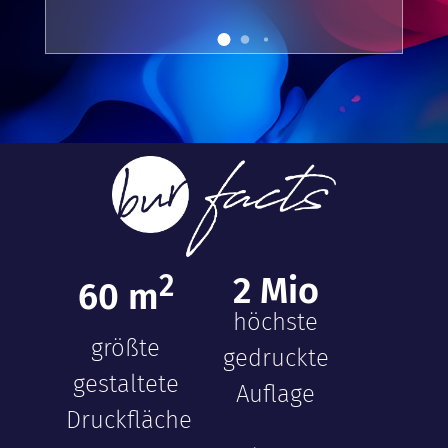
2
2
Mio
60
m
höchste
größte
gedruckte
gestaltete
Auflage
Druckfläche